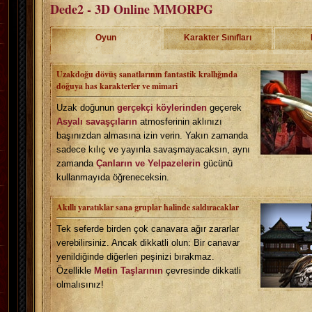
Dede2 - 3D Online MMORPG
Oyun
Karakter Sınıfları
Uzakdoğu dövüş sanatlarının fantastik krallığında
doğuya has karakterler ve mimari
Uzak doğunun
gerçekçi köylerinden
geçerek
Asyalı savaşçıların
atmosferinin aklınızı
başınızdan almasına izin verin. Yakın zamanda
sadece kılıç ve yayınla savaşmayacaksın, aynı
zamanda
Çanların ve Yelpazelerin
gücünü
kullanmayıda öğreneceksin.
Akıllı yaratıklar sana gruplar halinde saldıracaklar
Tek seferde birden çok canavara ağır zararlar
verebilirsiniz. Ancak dikkatli olun: Bir canavar
yenildiğinde diğerleri peşinizi bırakmaz.
Özellikle
Metin Taşlarının
çevresinde dikkatli
olmalısınız!