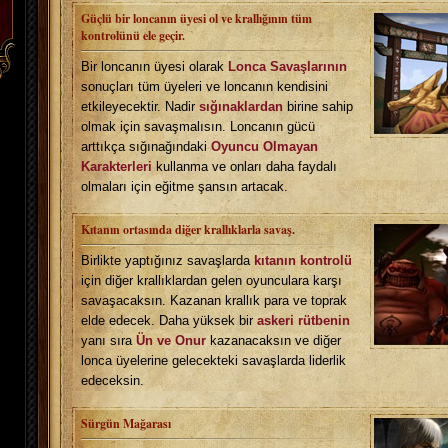
Güçlü bir loncanın üyesi ol ve krallığının tüm
kontrolünü ele geçir.
Bir loncanın üyesi olarak
Lonca Savaşlarının
sonuçları tüm üyeleri ve loncanın kendisini
etkileyecektir. Nadir
sığınaklardan
birine sahip
olmak için savaşmalısın. Loncanın gücü
arttıkça sığınağındaki
Oyuncu Olmayan
Karakterleri
kullanma ve onları daha faydalı
olmaları için eğitme şansın artacak.
Kıtanın ortasında diğer krallıklarla savaş.
Birlikte yaptığınız savaşlarda
kıtanın kontrolü
için diğer krallıklardan gelen oyunculara karşı
savaşacaksın. Kazanan krallık para ve toprak
elde edecek. Daha yüksek bir
askeri rütbenin
yanı sıra
Ün ve Onur
kazanacaksın ve diğer
lonca üyelerine gelecekteki savaşlarda liderlik
edeceksin.
Sürgün Mağarası