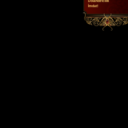
Dolandırıcılık
İmdat!