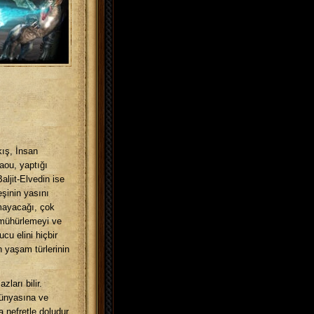
kış, İnsan
aou, yaptığı
aljit-Elvedin ise
şinin yasını
amayacağı, çok
ı mühürlemeyi ve
u elini hiçbir
 yaşam türlerinin
ları bilir.
 dünyasına ve
 nefretle doludur.