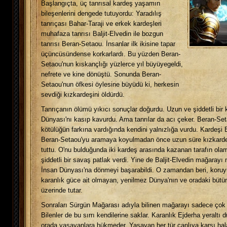
Başlangıçta, üç tanrısal kardeş yaşamın
bileşenlerini dengede tutuyordu: Yaradılış
tanrıçası Bahar-Taraji ve erkek kardeşleri
muhafaza tanrısı Baljit-Elvedin ile bozgun
tanrısı Beran-Setaou. İnsanlar ilk ikisine tapar
üçüncüsündense korkarlardı. Bu yüzden Beran-
Setaou'nun kıskançlığı yüzlerce yıl büyüyegeldi,
nefrete ve kine dönüştü. Sonunda Beran-
Setaou'nun öfkesi öylesine büyüdü ki, herkesin
sevdiği kızkardeşini öldürdü.
Tanrıçanın ölümü yıkıcı sonuçlar doğurdu. Uzun ve şiddetli bir 
Dünyası'nı kasıp kavurdu. Ama tanrılar da acı çeker. Beran-Set
kötülüğün farkına vardığında kendini yalnızlığa vurdu. Kardeşi B
Beran-Setaou'yu aramaya koyulmadan önce uzun süre kızkarde
tuttu. O'nu bulduğunda iki kardeş arasında kazanan tarafın ol
şiddetli bir savaş patlak verdi. Yine de Baljit-Elvedin mağaray
İnsan Dünyası'na dönmeyi başarabildi. O zamandan beri, koruyuc
karanlık güce ait olmayan, yenilmez Dünya'nın ve oradaki bütün
üzerinde tutar.
Sonraları Sürgün Mağarası adıyla bilinen mağarayı sadece çok az
Bilenler de bu sırrı kendilerine saklar. Karanlık Ejderha yeraltı
orada yaşayanlara hükmeder. Yaşayan her tür canlıya karşı hala