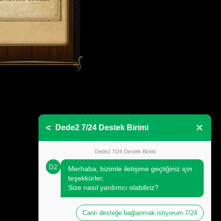
✕
<
Dede2 7/24 Destek Birimi
Dede2 7/24 Destek Birimi
Merhaba, bizimle iletişime geçtiğiniz için
teşekkürler,
Size nasıl yardımcı olabiliriz?
Canlı desteğe bağlanmak istiyorum 7/24