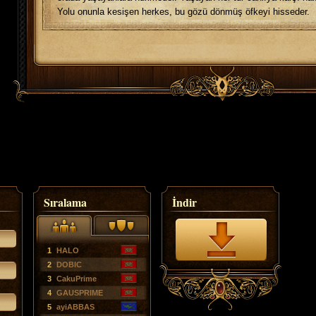
Yolu onunla kesişen herkes, bu gözü dönmüş öfkeyi hisseder.
Sıralama
İndir
1
HALO
2
DOBIC
3
CakuPrime
4
GAUSPRIME
5
ayiABBAS