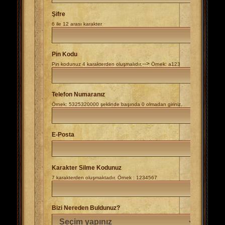
Şifre
6 ile 12 arası karakter
Pin Kodu
-->
Pin kodunuz 4 karakterden oluşmalıdır.
Örnek:
a123
Telefon Numaranız
Örnek: 5325320000 şeklinde başında 0 olmadan giriniz.
E-Posta
Karakter Silme Kodunuz
7 karakterden oluşmaktadır. Örnek : 1234567
Bizi Nereden Buldunuz?