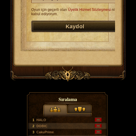
Oyun için geçerli olan
Üyelik Hizmet Sözleşmesi
ni
kabul ediyorum.
Sıralama
1
HALO
2
DOBIC
3
CakuPrime