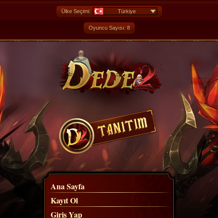
Ülke Seçimi:
Türkiye
Oyuncu Sayısı: 8
Ana Sayfa
Kayıt Ol
Giriş Yap